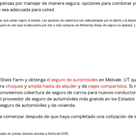
mpensas por manejar de manera segura, opciones para combinar p
e sea adecuada para usted.
 que varían según el estado. Las opciones de cobertura son seleccionadas por el cliente y la disponib
, pero en ese caso el descuento por dos o más compras de diferentes líneas de seguro no aplicará. 
n State Farm y obtenga
el seguro de automóviles
en Midvale, UT qu
tra
choques
y
amplia hasta de alquiler
y de
viajes compartidos
. Si
s proveemos cobertura de seguro de carros para nuevos conductores
l proveedor de seguro de automóviles más grande en los Estados
seguro de automóviles y de vivienda.
a comenzar después de que haya completado una cotización de seg
sados en primas directas escritas a fecha del 2018.