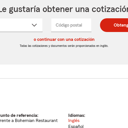
Le gustaría obtener una cotizació
cione
Código postal
Ingresa
Ingresa
Obteng
_____
un
un
re
código
código
cto
o continuar con una cotización
postal
postal
de
de
Todas las cotizaciones y documentos serán proporcionados en inglés.
egable
5
5
dígitos
dígitos
unto de referencia:
Idiomas:
rente a Bohemian Restaurant
Inglés
Español