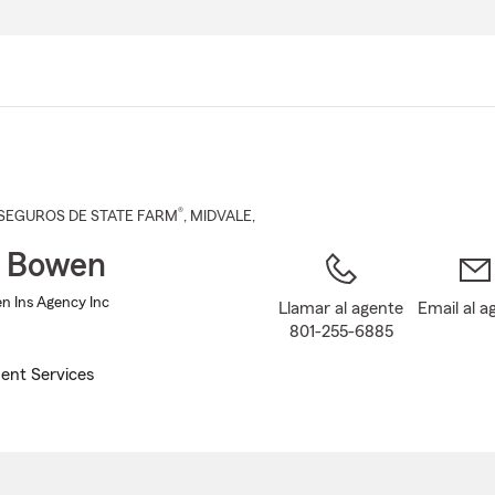
Pasar
al
contenido
principal
®
SEGUROS DE STATE FARM
,
MIDVALE
,
b Bowen
n Ins Agency Inc
Llamar al agente
Email al a
801-255-6885
ent Services