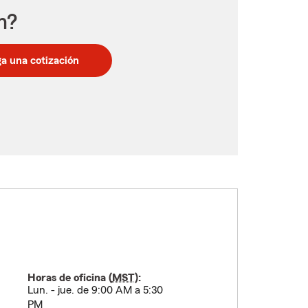
n?
a una cotización
Horas de oficina (
MST
):
Lun. - jue. de 9:00 AM a 5:30
PM