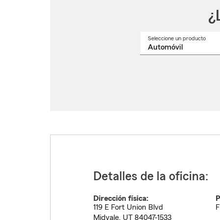
¿
Seleccione un producto
Selec
un
nomb
de
produ
del
menú
despl
Detalles de la oficina:
Dirección física:
P
119 E Fort Union Blvd
F
Midvale
,
UT
84047-1533