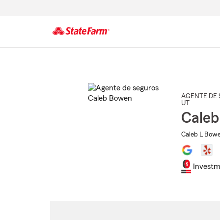
Comienzo
del
contenido
principal
AGENTE DE 
UT
Cale
Caleb L Bowe
Investm