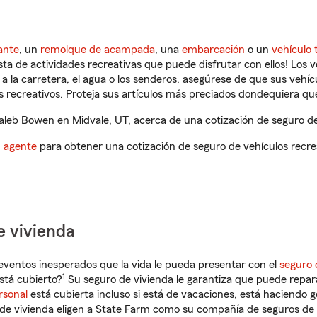
ante
, un
remolque de acampada
, una
embarcación
o un
vehículo 
ista de actividades recreativas que puede disfrutar con ellos! Los 
a la carretera, el agua o los senderos, asegúrese de que sus vehí
 recreativos. Proteja sus artículos más preciados dondequiera qu
leb Bowen en Midvale, UT, acerca de una cotización de seguro de 
n agente
para obtener una cotización de seguro de vehículos recre
e vivienda
eventos inesperados que la vida le pueda presentar con el
seguro 
1
stá cubierto?
Su seguro de vivienda le garantiza que puede repar
rsonal
está cubierta incluso si está de vacaciones, está haciendo g
de vivienda eligen a State Farm como su compañía de seguros de 